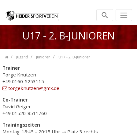
Zum Inhalt springen
U17 - 2. B-JUNIOREN
Jugend
Junioren
U17 - 2. B-Junioren
Trainer
Torge Knutzen
+49 0160-5253115
torgeknutzen
@gmx
.de
Co-Trainer
David Geiger
+49 01520-8511760
Trainingszeiten
Montag: 18:45 – 20:15 Uhr → Platz 3 rechts